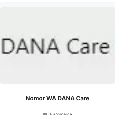
Nomor WA DANA Care
Categories
E-Comerce