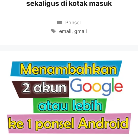
sekaligus di kotak masuk
Categories
Ponsel
Tags
email
,
gmail