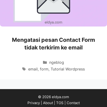
Mengatasi pesan Contact Form
tidak terkirim ke email
Categories
ngeblog
Tags
email
,
form
,
Tutorial Wordpress
© 2026 eldya.com
Privacy
|
About
|
TOS
|
Contact